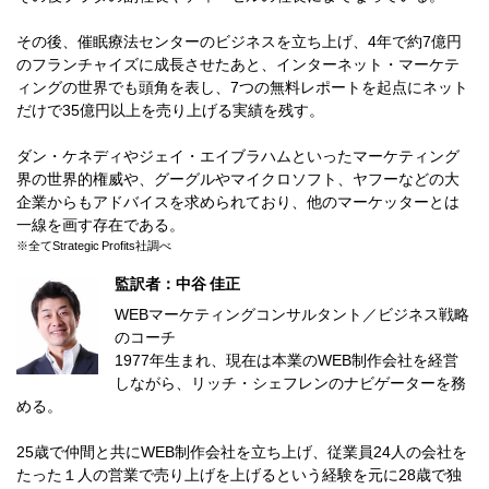
その後、催眠療法センターのビジネスを立ち上げ、4年で約7億円
のフランチャイズに成長させたあと、インターネット・マーケテ
ィングの世界でも頭角を表し、7つの無料レポートを起点にネット
だけで35億円以上を売り上げる実績を残す。
ダン・ケネディやジェイ・エイブラハムといったマーケティング
界の世界的権威や、グーグルやマイクロソフト、ヤフーなどの大
企業からもアドバイスを求められており、他のマーケッターとは
一線を画す存在である。
※全てStrategic Profits社調べ
監訳者：中谷 佳正
WEBマーケティングコンサルタント／ビジネス戦略
のコーチ
1977年生まれ、現在は本業のWEB制作会社を経営
しながら、リッチ・シェフレンのナビゲーターを務
める。
25歳で仲間と共にWEB制作会社を立ち上げ、従業員24人の会社を
たった１人の営業で売り上げを上げるという経験を元に28歳で独