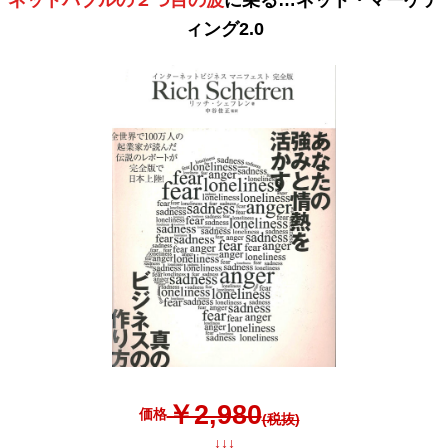
ネットバブルの２つ目の波
に乗る…ネット・マーケテ
ィング2.0
￥2,980
価格
(税抜)
↓↓↓