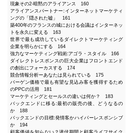
現象その2-暗黙のアライアンス 160
アライアンスパートナー: インターネットマーケティ
ングの「隠された嘘」 161
築400年のフランスの城における会議はインターネッ
トを永久に変える 163
世界で最も成功しているダイレクトマーケティング
企業を明らかにする 164
強力なマーケティング戦術:アゴラ・スタイル 166
ダイレクトレスポンスの巨大企業はフロントエンド
の創出にフォーカスする 174
競合情報分析ーあなたは見られている 175
バーゲン価格で最も有望な見込み客を獲得するため
のPPCの活用 181
マーケティングとセールスの違いは何か？ 183
バックエンドに移る:最初の販売の後、どうなるの
か 188
バックエンドの目標:発情客かハイパーレスポンシブ
か 194
顧客価値を知らない？潜伏期間と顧客ライフサイク